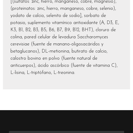
[(sulfatos: zinc, hierro, manganeso, cobre, magnesio),
(proteinatos: zinc, hierro, manganeso, cobre, selenio),
yodato de calcio, selenito de sodio], sorbato de
potasio, suplemento vitamínico antioxidante (A, D3, E,
K3, B1, B2, B3, B5, B6, B7, B9, B12, BHT), cloruro de
colina, pared celular de levadura Saccharomyces
cerevisiae (fuente de manano-oligosacáridos y
betaglucanos), DL-metionina, butirato de calcio,
calostro bovino en polvo (fuente natural de
anticuerpos), ácido ascórbico (fuente de vitamina C),
L-lisina, L-triptófano, L-treonina.