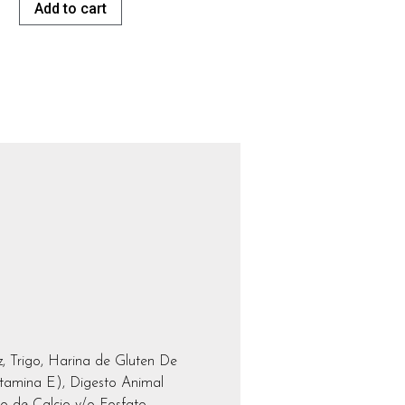
Add to cart
, Trigo, Harina de Gluten De
itamina E), Digesto Animal
o de Calcio y/o Fosfato