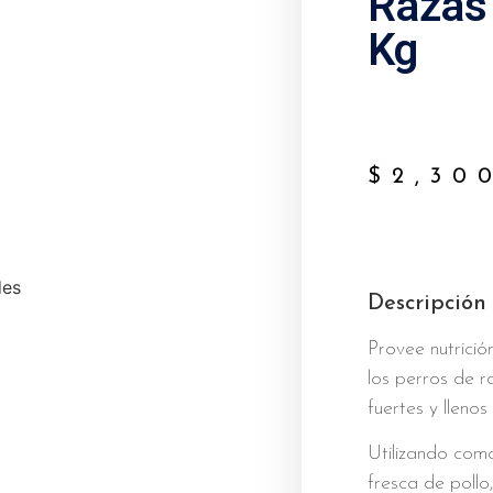
Razas
Kg
$
2,30
Descripción
Provee nutrici
los perros de 
fuertes y llenos
Utilizando como
fresca de pollo