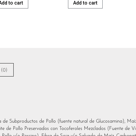
Add to cart
Add to cart
 (0)
a de Subproductos de Pollo (fuente natural de Glucosamina), Maíz
te de Pollo Preservados con Tocoferoles Mezclados (Fuente de V
Pollo y/o Porcino), Fibra de Soja y/o Salvado de Maíz, Carbonat