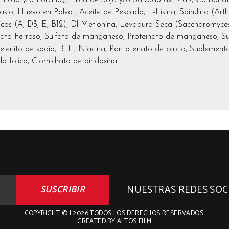
tasio, Huevo en Polvo , Aceite de Pescado, L-Lisina, Spirulina (Arth
cos (A, D3, E, B12), Dl-Metionina, Levadura Seca (Saccharomyces 
lfato Ferroso, Sulfato de manganeso, Proteinato de manganeso, Su
Selenito de sodio, BHT, Niacina, Pantotenato de calcio, Suplemento
 fólico, Clorhidrato de piridoxina.
NUESTRAS REDES SOCI
SUSCRIBIR
COPYRIGHT
©
| 2026
TODOS LOS DERECHOS RESERVADOS.
CREATED BY ALTOS FILM