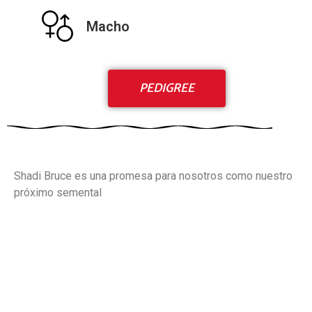
Macho
PEDIGREE
Shadi Bruce es una promesa para nosotros como nuestro
próximo semental
Criadero de Husky Siberiano en México
Criadero de Husky Siberiano en México
CRIADERO DE HUSKY SIBERIANO
CRIADERO DE HUSKY SIBERIANO
C